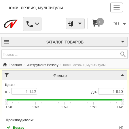
ножи, лезвия, мультитулы
0
RU
КАТАЛОГ
ТОВАРОВ
Главная
инструмент Bessey
ножи, лезвия, мультитулы
Фильтр
Цена:
от:
до:
1 142
1 342
1 541
1 741
1 940
Производители:
Bessey
(
4
)