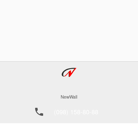
NewWall
(098) 158-80-88
office@newwall.kiev.ua