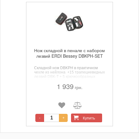
Нож складной в пенале с набором
лезвий ERDI Bessey DBKPH-SET
Складной нож DBKPH в практичном
чехле из нейлона +15 трапециевидных
лезвий DBK-T + 5 крючкообразных
лезвий DBK-H + 2 лезвия для
1 939
линолеума DBK-L + 2 лезвия –
грн.
выколотки DBK-A
Купить
-
+