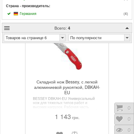
Страна - производитель:
Германия
(
4
)
Всего:
4
Товаров на странице 6
По популярности
Складной нож Bessey, с легкой
алюминиевой рукояткой, DBKAH-
EU
BESSEY DBKAH-EU
Универсальный
нож для тяжелых типов работ и
высоких нагрузок. Рабочая часть
Корз
0
выполнена из очень прочной кованой
1 143
стали. Надежная фиксация лезвия в
грн.
Отло
0
раме ножа, абсолютно исключено
самопроизвольное выпадение лезвия
при резке вязких материалов,
Прос
0
благодаря выкованной по форме