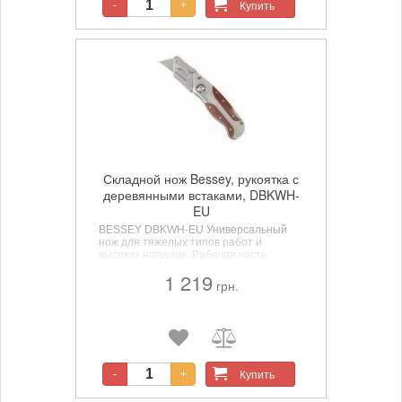
Купить
-
+
Складной нож Bessey, рукоятка с
деревянными встаками, DBKWH-
EU
BESSEY DBKWH-EU
Универсальный
нож для тяжелых типов работ и
высоких нагрузок. Рабочая часть
выполнена из очень прочной кованой
1 219
стали. Надежная фиксация лезвия в
грн.
раме ножа, абсолютно исключено
самопроизвольное выпадение лезвия
при резке вязких материалов,
благодаря выкованной по форме
лезвия раме, двойному фиксатору.
Купить
-
+